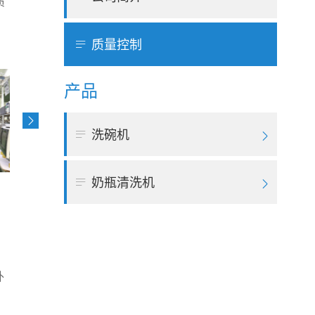
质

质量控制
产品


洗碗机


奶瓶清洗机

外