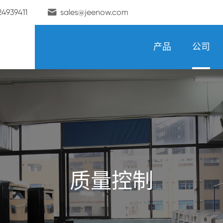

24939411
sales@jeenow.com
产品
公司
质量控制