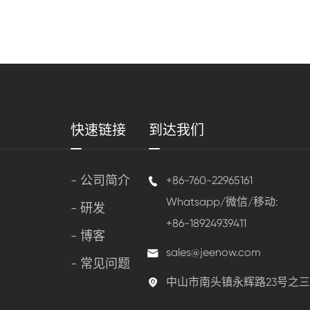
快速链接
到达我们
- 公司简介
+86-760-22965161

Whatsapp/微信/移动:
- 研发
+86-18924939411
- 博客
sales@jeenow.com

- 常见问题
中山市南头镇永辉路23号之
